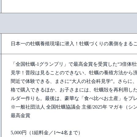
日本一の牡蠣養殖現場に潜入！牡蠣づくりの裏側をまる
「全国牡蠣-1グランプリ」で最高金賞を受賞した“3倍体
見学！普段は見ることのできない、牡蠣の養殖方法から
間近で体験できる、まさに“大人の社会科見学”。さらに
格で購入できるほか、お子さまには、牡蠣殻を再利用し
ルダー作りも。最後は、豪華な「食べ比べお土産」をプ
※一般社団法人 全国牡蠣協議会 主催/2025年 マガキ（
最高金賞
5,000円（1組料金／1〜4名まで）