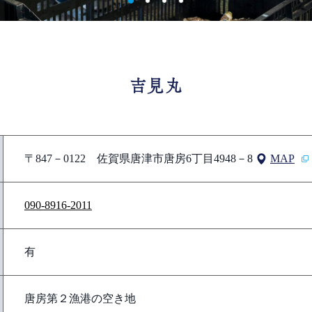
吉見丸
〒847－0122 佐賀県唐津市唐房6丁目4948－8
MAP
090-8916-2011
有
唐房第２漁港の空き地