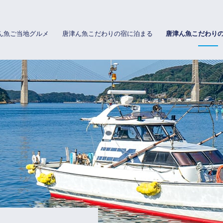
ん魚ご当地グルメ
唐津ん魚こだわりの宿に泊まる
唐津ん魚こだわり