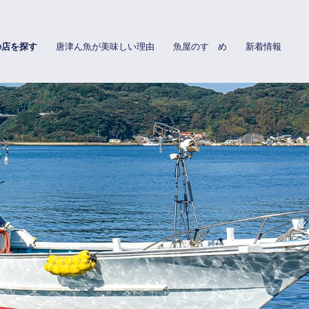
の店を探す
唐津ん魚が美味しい理由
魚屋のすゝめ
新着情報