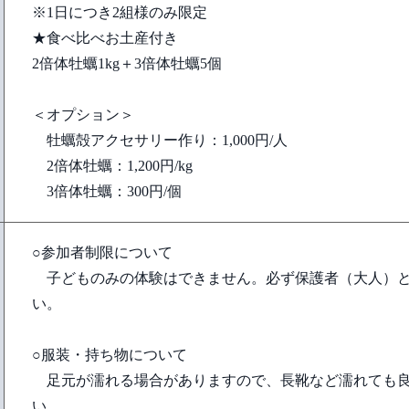
※1日につき2組様のみ限定
★食べ比べお土産付き
2倍体牡蠣1kg＋3倍体牡蠣5個
＜オプション＞
牡蠣殻アクセサリー作り：1,000円/人
2倍体牡蠣：1,200円/kg
3倍体牡蠣：300円/個
○参加者制限について
子どものみの体験はできません。必ず保護者（大人）と
い。
○服装・持ち物について
足元が濡れる場合がありますので、長靴など濡れても良
い。