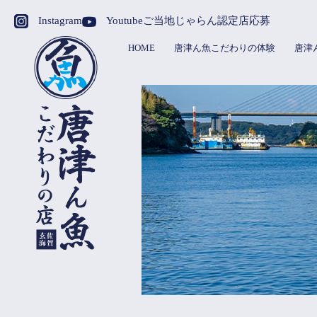
Instagram
Youtube
ご当地じゃらん
認定店応募
HOME
唐津ん魚こだわりの体験
唐津