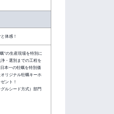
ごと体感！
牡蠣”の生産現場を特別に
洗浄・選別までの工程を
、日本一の牡蠣を特別価
たオリジナル牡蠣キーホ
レゼント！
シングルシード方式）部門