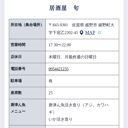
居酒屋 旬
所在地（集合場所）
〒843-0301 佐賀県 嬉野市 嬉野町大
MAP
字下宿乙2202-45
営業時間
17:30〜22:00
店休日
木曜日、月最終週の日曜日
電話番号
0954421235
駐車場
有
座席数
25
唐津ん魚
唐津ん魚活き造り（アジ、カワハ
メニュー
ギ）
いか活き造り